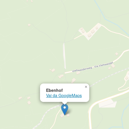
×
Ebenhof
Vai da GoogleMaps