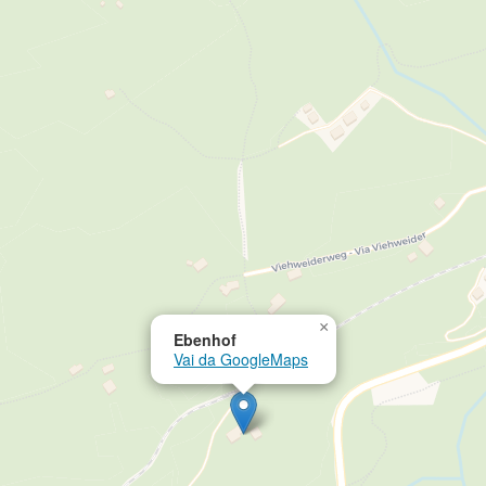
×
Ebenhof
Vai da GoogleMaps