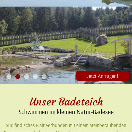
Jetzt Anfragen!
1
2
3
4
5
Unser Badeteich
Schwimmen im kleinen Natur-Badesee
Südländisches Flair verbunden mit einem atemberaubenden